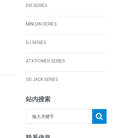
DVI SERIES
MINI DIN SERIES
RJ SERIES
ATX POWER SERIES
OD JACK SERIES
站内搜索
联系信息