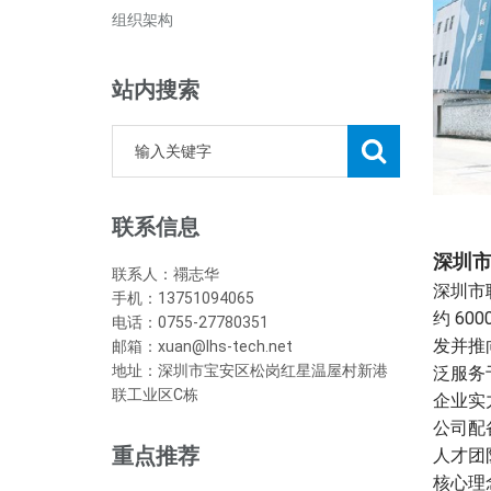
组织架构
站内搜索
联系信息
深圳
联系人：禤志华
深圳市
手机：13751094065
约 6
电话：0755-27780351
发并推向
邮箱：xuan@lhs-tech.net
地址：深圳市宝安区松岗红星温屋村新港
泛服务
联工业区C栋
企业实
公司配
重点推荐
人才团
核心理